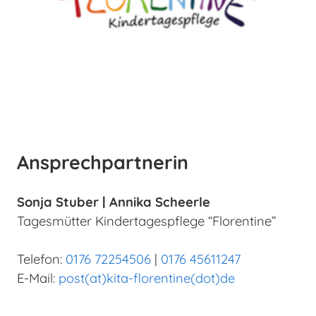
Mitorganisation und Hilfe bei Durchführung
von Festen und besonderen Aktionen.
Mehr anzeigen
Ansprechpartnerin
Sonja Stuber | Annika Scheerle
Tagesmütter Kindertagespflege “Florentine”
Telefon:
0176 72254506
|
0176 45611247
E-Mail:
post(at)kita-florentine(dot)de