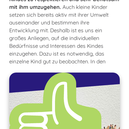
mit ihm umzugehen.
Auch kleine Kinder
setzen sich bereits aktiv mit ihrer Umwelt
auseinander und bestimmen ihre
Entwicklung mit. Deshalb ist es uns ein
großes Anliegen, auf die individuellen
Bedürfnisse und Interessen des Kindes
einzugehen. Dazu ist es notwendig, das
einzelne Kind gut zu beobachten. In den
ersten Lebensjahren geht die Entwicklung oft
sehr schnell vor sich.
Es gibt dabei individuell unterschiedlich
stattfindende Entwicklungsschritte - wie
beispielsweise das Laufen lernen, das
selbstständige Trinken aus dem Becher oder
das Sauberwerden - die wir mit unserem
pädagogischen Handeln unterstützen und