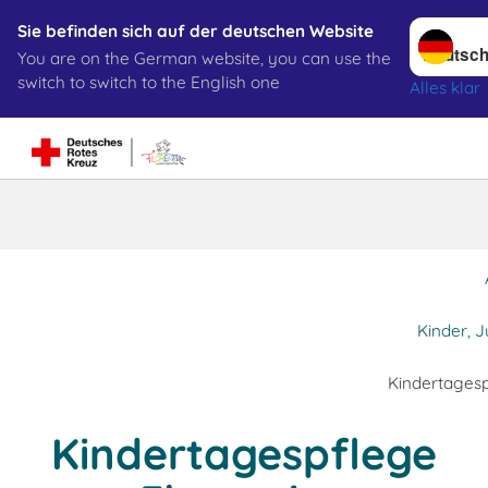
Sprache w
Sie befinden sich auf der deutschen Website
You are on the German website, you can use the
Suche
switch to switch to the English one
Alles klar
Kindertagesp
Kinder, 
Kindertagesp
Kindertagespflege