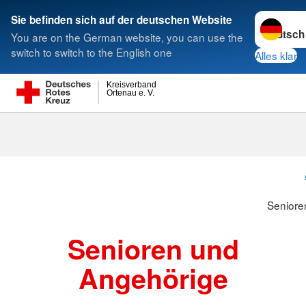
Sprache w
Sie befinden sich auf der deutschen Website
You are on the German website, you can use the
Suche
switch to switch to the English one
Alles klar
Kreisverband
Ortenau e. V.
Seniore
Senioren und
Angehörige