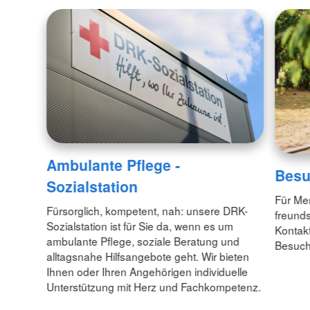
Ambulante Pflege -
Besu
Sozialstation
Für Men
Fürsorglich, kompetent, nah: unsere DRK-
freunds
Sozialstation ist für Sie da, wenn es um
Kontakt
ambulante Pflege, soziale Beratung und
Besuch
alltagsnahe Hilfsangebote geht. Wir bieten
Ihnen oder Ihren Angehörigen individuelle
Unterstützung mit Herz und Fachkompetenz.