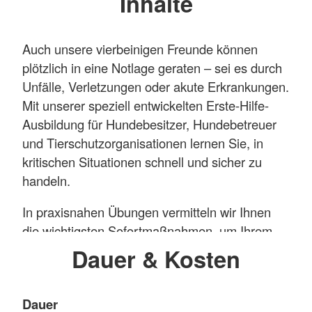
Inhalte
Auch unsere vierbeinigen Freunde können
plötzlich in eine Notlage geraten – sei es durch
Unfälle, Verletzungen oder akute Erkrankungen.
Mit unserer speziell entwickelten Erste-Hilfe-
Ausbildung für Hundebesitzer, Hundebetreuer
und Tierschutzorganisationen lernen Sie, in
kritischen Situationen schnell und sicher zu
handeln.
In praxisnahen Übungen vermitteln wir Ihnen
die wichtigsten Sofortmaßnahmen, um Ihrem
Hund im Ernstfall optimal zu helfen. Erfahren
Dauer & Kosten
Sie, wie Sie Verletzungen versorgen,
Schockzustände erkennen und was im Notfall
Dauer
zu tun ist, bis tierärztliche Hilfe eintrifft. Unser