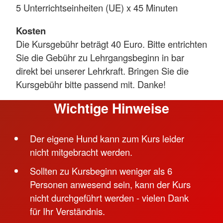
5 Unterrichtseinheiten (UE) x 45 Minuten
Kurs bietet Ihnen sowohl fundiertes
theoretisches Wissen als auch praktische
Kosten
Anwendungen, die Sie souverän in Notlagen
Die Kursgebühr beträgt 40 Euro. Bitte entrichten
agieren lassen.
Sie die Gebühr zu Lehrgangsbeginn in bar
direkt bei unserer Lehrkraft. Bringen Sie die
Setzen Sie auf Sicherheit und Vorsorge – denn
Kursgebühr bitte passend mit. Danke!
jede Sekunde zählt, wenn es um das Wohl Ihres
tierischen Begleiters geht. Wir freuen uns
Wichtige Hinweise
darauf, Sie in unserem Kurs begrüßen zu
dürfen und gemeinsam dafür zu sorgen, dass
Der eigene Hund kann zum Kurs leider
Ihr Hund auch in Notsituationen in den besten
nicht mitgebracht werden.
Händen ist.
Sollten zu Kursbeginn weniger als 6
Inhalte
Personen anwesend sein, kann der Kurs
nicht durchgeführt werden - vielen Dank
Blutstillung, Wundbehandlung und
für Ihr Verständnis.
Fremdkörperentfernung