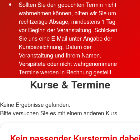
Sollten Sie den gebuchten Termin nicht
Verbände bei Pfoten-, Ohr- und
wahrnehmen können, bitten wir Sie um
Bissverletzungen, Schnittwunden
rechtzeitige Absage, mindestens 1 Tag
Versorgung von Knochenbrüchen und
vor Beginn der Veranstaltung. Schicken
Bauchverletzungen
Sie uns eine E-Mail unter Angabe der
Kursbezeichnung, Datum der
Maßnahmen bei Vergiftungen und
Veranstaltung und Ihrem Namen.
Insektenstichen
Verspätete oder nicht wahrgenommene
Fiebermessen, Pulskontrolle und
Termine werden in Rechnung gestellt.
Medikamentengabe
Kurse & Termine
Korrekter Transport verletzter Tiere
inklusive Maßnahmen zum Eigenschutz
Keine Ergebnisse gefunden.
Maßnahmen bei Magendrehungen,
Bitte versuchen Sie es mit einem anderen Kurs.
Hitzschlag und Erfrierungen
Erkennen von Stresssymptomen und
Kein passender Kurstermin dabe
Überforderung bei Hunden