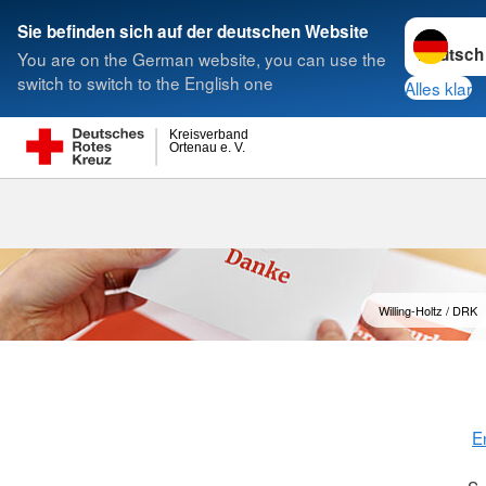
Sprache w
Sie befinden sich auf der deutschen Website
You are on the German website, you can use the
Suche
switch to switch to the English one
Alles klar
Kreisverband
Ortenau e. V.
Sachspenden
Willing-Holtz / DRK
E