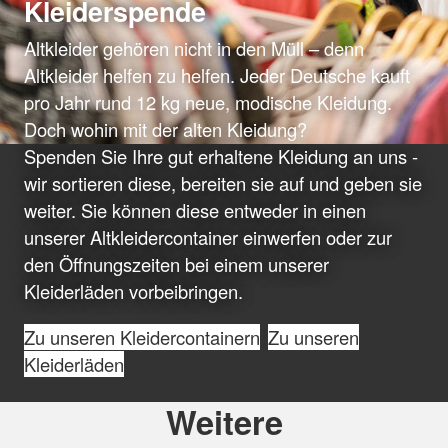
Kleiderspende
Altkleider gehören nicht in den Müll – denn
Altkleider helfen zu helfen. Jeder Deutsche kauft
pro Jahr rund 12 kg neue, modische Kleidung.
Doch wohin mit der alten Kleidung?
Spenden Sie Ihre gut erhaltene Kleidung an uns -
wir sortieren diese, bereiten sie auf und geben sie
weiter. Sie können diese entweder in einen
unserer Altkleidercontainer einwerfen oder zur
den Öffnungszeiten bei einem unserer
Kleiderläden vorbeibringen.
Zu unseren Kleidercontainern
Zu unseren
Kleiderläden
Weitere