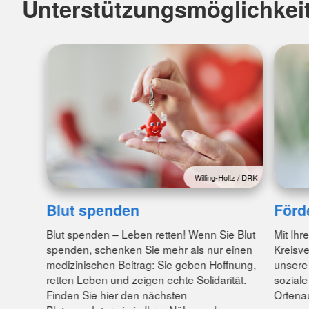
Unterstützungsmöglichkei
Willing-Holtz / DRK
Blut spenden
Förd
Blut spenden – Leben retten! Wenn Sie Blut
Mit Ihr
spenden, schenken Sie mehr als nur einen
Kreisv
medizinischen Beitrag: Sie geben Hoffnung,
unsere 
retten Leben und zeigen echte Solidarität.
soziale
Finden Sie hier den nächsten
Ortena