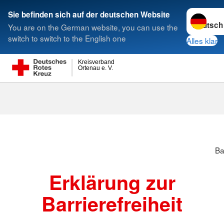
Sprache w
Sie befinden sich auf der deutschen Website
You are on the German website, you can use the
Suche
switch to switch to the English one
Alles klar
Kreisverband
Ortenau e. V.
Ba
Erklärung zur
Barrierefreiheit