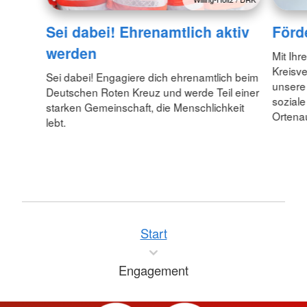
Sei dabei! Ehrenamtlich aktiv
Förd
werden
Mit Ihr
Kreisv
Sei dabei! Engagiere dich ehrenamtlich beim
unsere 
Deutschen Roten Kreuz und werde Teil einer
soziale
starken Gemeinschaft, die Menschlichkeit
Ortena
lebt.
Start
Engagement