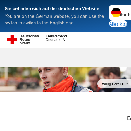
Sprache w
Sie befinden sich auf der deutschen Website
You are on the German website, you can use the
Suche
switch to switch to the English one
Alles klar
Kreisverband
Ortenau e. V.
Willing-Holtz / DRK
E