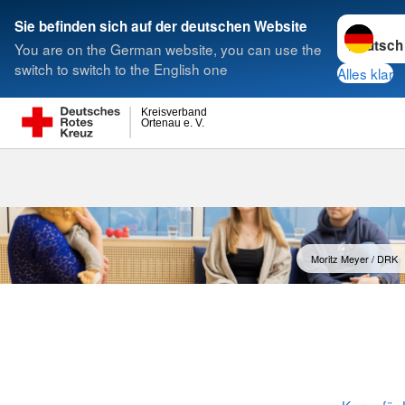
Sprache w
Sie befinden sich auf der deutschen Website
You are on the German website, you can use the
Suche
switch to switch to the English one
Alles klar
Kreisverband
Ortenau e. V.
Babysitterau
Moritz Meyer / DRK