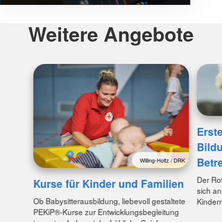
Weitere Angebote
Erste
Bild
Betr
Willing-Holtz / DRK
Der Rot
Kurse für Kinder und Familien
sich an
Ob Babysitterausbildung, liebevoll gestaltete
Kinder
PEKiP®-Kurse zur Entwicklungsbegleitung