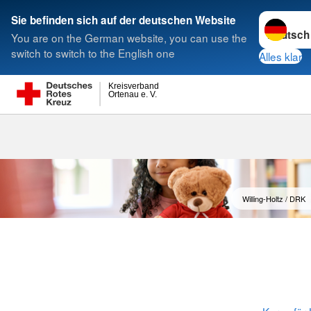
Sprache w
Sie befinden sich auf der deutschen Website
You are on the German website, you can use the
Suche
switch to switch to the English one
Alles klar
Kreisverband
Ortenau e. V.
Pädagogische
Willing-Holtz / DRK