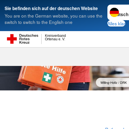
Sprache w
Sie befinden sich auf der deutschen Website
You are on the German website, you can use the
Suche
switch to switch to the English one
Alles klar
Kreisverband
Ortenau e. V.
Willing-Holtz / DRK