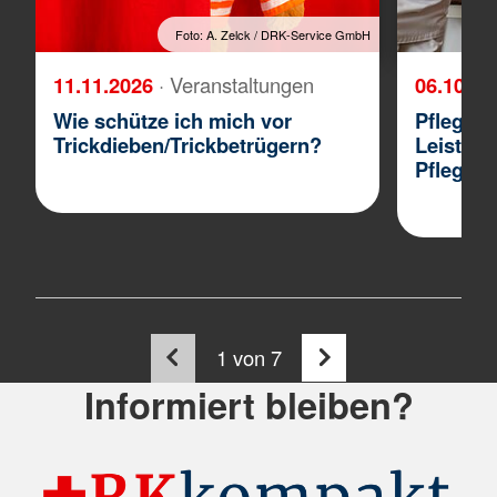
Foto: A. Zelck / DRK-Service GmbH
11.11.2026
· Veranstaltungen
06.10.2
Wie schütze ich mich vor
Pflegebe
Trickdieben/Trickbetrügern?
Leistung
Pflegev
1
von 7
Informiert bleiben?