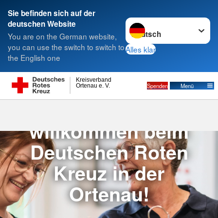
Sie befinden sich auf der
Sprache wechseln zu
deutschen Website
Suche
You are on the German website,
you can use the switch to switch to
Alles klar
the English one
Kreisverband
Spenden
Menü
Ortenau e. V.
Herzlich
willkommen beim
Deutschen Roten
Kreuz in der
Ortenau!