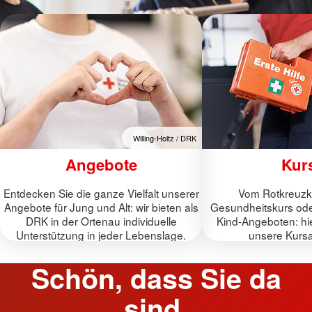
Willing-Holtz / DRK
Angebote
Kur
Entdecken Sie die ganze Vielfalt unserer
Vom Rotkreuzk
Angebote für Jung und Alt: wir bieten als
Gesundheitskurs ode
DRK in der Ortenau individuelle
Kind-Angeboten: hie
Unterstützung in jeder Lebenslage.
unsere Kurs
Schön, dass Sie da
sind.