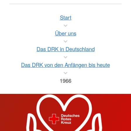
Start
Über uns
Das DRK in Deutschland
Das DRK von den Anfängen bis heute
1966