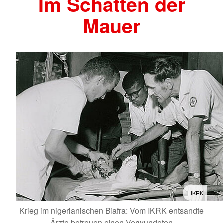
Im Schatten der
Mauer
IKRK
Krieg im nigerianischen Biafra: Vom IKRK entsandte
Ärzte betreuen einen Verwundeten